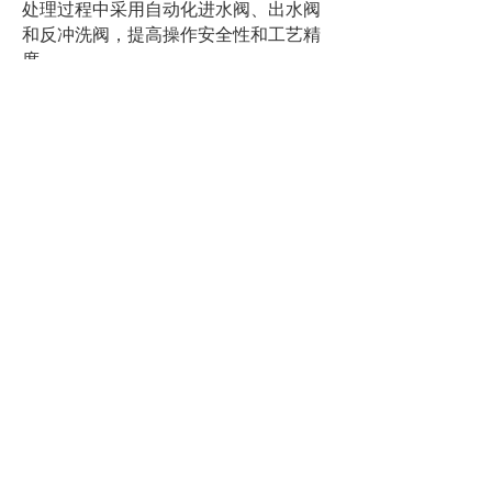
处理过程中采用自动化进水阀、出水阀
和反冲洗阀，提高操作安全性和工艺精
度。
导弹武装驱逐舰——海军装备
用于海水冷却和压载阀，设计用于承受
盐雾、潮湿和连续的船用级运行。
陈明纸业——造纸自动化
应用于蒸汽和工艺水控制阀，以稳定干
燥机蒸汽压力并提高纸张水分一致性。
明珠球阀 – 阀门 OEM
为其工业球阀提供紧凑、可靠的电动执
行机构，提高了产品在化工和能源应用
中的整体性能。
本溪和鞍山钢铁——大型钢铁企业
已应用于冷却水阀、气体净化阀和工艺
阀，在粉尘、振动和极端运行条件下稳
定运行。
应用案例：