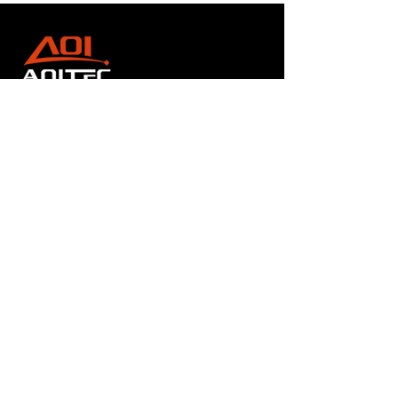
快速链接
关于我们
产品
消息
联系我们
联系我们
中国广东省深圳市福田区中国凤凰大厦2座705室
518035